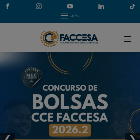
Links
❮
❯